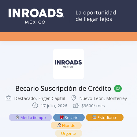
Becario Suscripción de Crédito
Destacado
,
Engen Capital
Nuevo León, Monterrey
17 julio, 2026
$
9600
/ mes
Medio tiempo
Becario
Estudiante
Híbrido
Urgente