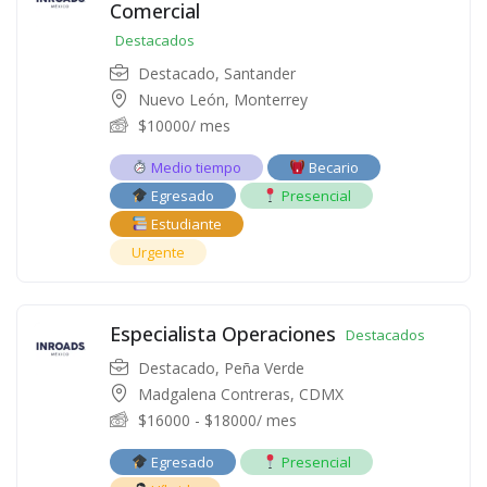
Comercial
Destacados
Destacado
,
Santander
Nuevo León, Monterrey
$
10000
/ mes
Medio tiempo
Becario
Egresado
Presencial
Estudiante
Urgente
Especialista Operaciones
Destacados
Destacado
,
Peña Verde
Madgalena Contreras, CDMX
$
16000
-
$
18000
/ mes
Egresado
Presencial